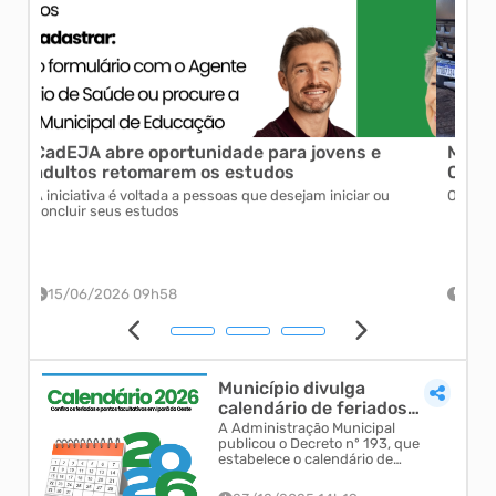
Mais estrutura para o município: Iporã do
Mun
Oeste recebe caminhão prancha de R$ 795
imp
mil
pro
O investimento total foi de R$ 795 mil
Inic
sust
fina
24/06/2026 16h35
0
Município divulga
calendário de feriados
e pontos facultativos
A Administração Municipal
publicou o Decreto nº 193, que
para 2026
estabelece o calendário de
feriados e pontos facultativos do
Poder Executivo Municipal para o