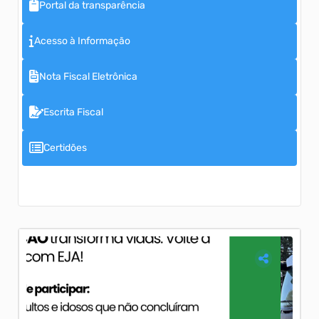
Portal da transparência
Acesso à Informação
Nota Fiscal Eletrônica
Escrita Fiscal
Certidões