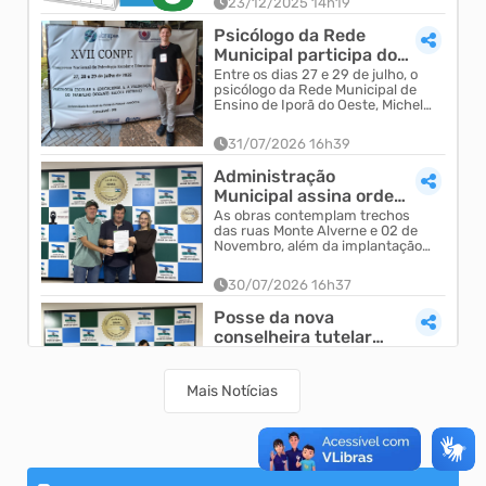
23/12/2025 14h19
ano de 2026. A medida visa
garantir a organização dos
Psicólogo da Rede
serviços públicos, possibilitando
Municipal participa do
que servidores, munícipes e set...
XVII Congresso
Entre os dias 27 e 29 de julho, o
psicólogo da Rede Municipal de
Nacional de Psicologia
Ensino de Iporã do Oeste, Michel
E...
Arthur Colling, participou do XVII
Congresso Naciona...
31/07/2026 16h39
Administração
Municipal assina ordem
de serviço para
As obras contemplam trechos
das ruas Monte Alverne e 02 de
pavimentações e
Novembro, além da implantação
melhorias n...
das lombadas em locais definidos
pela Administração Municipal...
30/07/2026 16h37
Posse da nova
conselheira tutelar
aconteceu na manhã
janete Bourscheid, foi empossada
como nova conselheira tutelar de
desta segunda - feira
Iporã do Oeste.
Mais Notícias
27/07/2026 09h52
Administração
Municipal de Iporã do