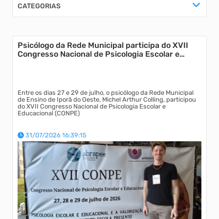
CATEGORIAS
Agricultura
Psicólogo da Rede Municipal participa do XVII
Congresso Nacional de Psicologia Escolar e
Educação
Educacional
Saúde
Entre os dias 27 e 29 de julho, o psicólogo da Rede Municipal
de Ensino de Iporã do Oeste, Michel Arthur Colling, participou
do XVII Congresso Nacional de Psicologia Escolar e
Turismo
Educacional (CONPE)
Concurso público
31/07/2026 16:39:15
Esporte
Vigilância Sanitária
Nota Premiada